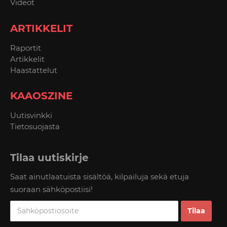
Videot
ARTIKKELIT
Raportit
Artikkelit
Haastattelut
KAAOSZINE
Uutisvinkki
Tietosuojasta
Tilaa uutiskirje
Saat ainutlaatuista sisältöä, kilpailuja sekä etuja
suoraan sähköpostiisi!