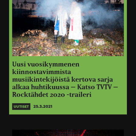
Uusi vuosikymmenen
kiinnostavimmista
musiikintekijöistä kertova sarja
alkaa huhtikuussa – Katso TVTV –
Rocktähdet 2020 -traileri
25.3.2021
UUTISET