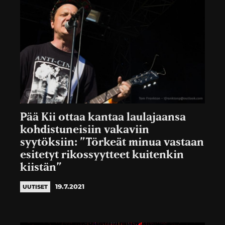
Pää Kii ottaa kantaa laulajaansa
kohdistuneisiin vakaviin
syytöksiin: ”Törkeät minua vastaan
esitetyt rikossyytteet kuitenkin
kiistän”
19.7.2021
UUTISET