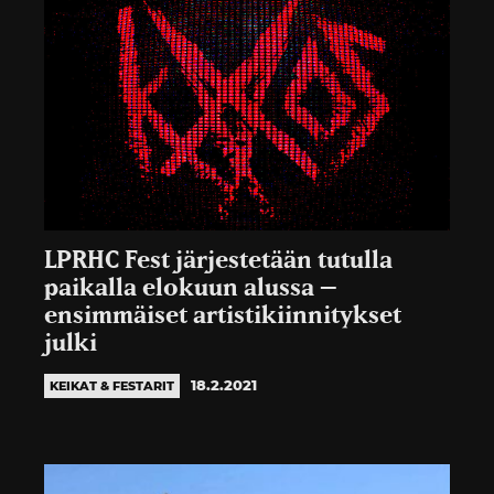
LPRHC Fest järjestetään tutulla
paikalla elokuun alussa –
ensimmäiset artistikiinnitykset
julki
18.2.2021
KEIKAT & FESTARIT