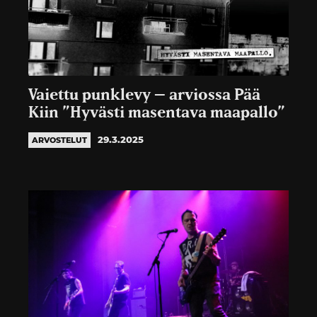
Vaiettu punklevy – arviossa Pää
Kiin ”Hyvästi masentava maapallo”
29.3.2025
ARVOSTELUT