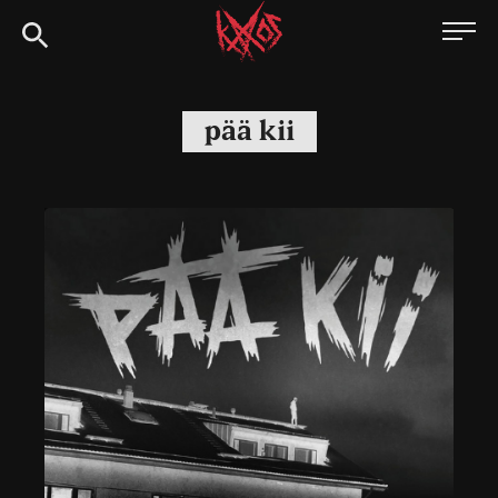
Siirry
Kaaoszine
suoraan
sisältöön
pää kii