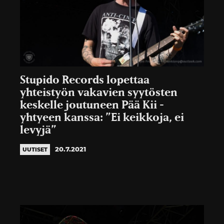
Stupido Records lopettaa
yhteistyön vakavien syytösten
keskelle joutuneen Pää Kii -
yhtyeen kanssa: ”Ei keikkoja, ei
levyjä”
20.7.2021
UUTISET