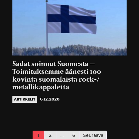
Sadat soinnut Suomesta –
Toimituksemme äänesti 100
kovinta suomalaista rock-/
metallikappaletta
6.12.2020
ARTIKKELIT
Artikkelien
sivutus
1
2
…
6
Seuraava