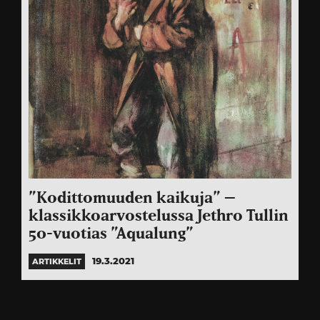
”Kodittomuuden kaikuja” –
klassikkoarvostelussa Jethro Tullin
50-vuotias ”Aqualung”
19.3.2021
ARTIKKELIT