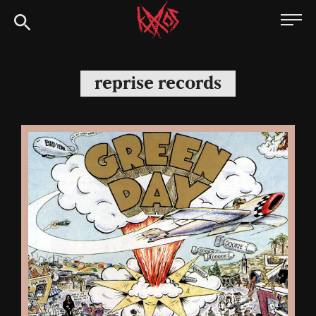
Siirry
Kaaoszine
suoraan
sisältöön
reprise records