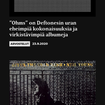
”Ohms” on Deftonesin uran
eheimpiä kokonaisuuksia ja
virkistävimpiä albumeja
23.9.2020
ARVOSTELUT