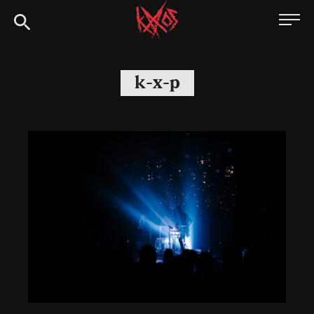
Siirry
Kaaoszine
suoraan
sisältöön
k-x-p