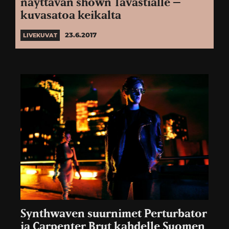
näyttävän shown Tavastialle –
kuvasatoa keikalta
23.6.2017
LIVEKUVAT
Synthwaven suurnimet Perturbator
ja Carpenter Brut kahdelle Suomen