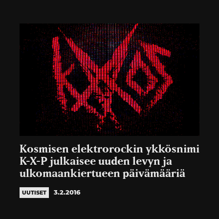
Kosmisen elektrorockin ykkösnimi
K-X-P julkaisee uuden levyn ja
ulkomaankiertueen päivämääriä
3.2.2016
UUTISET