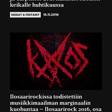
keikalle huhtikuussa
15.11.2016
KEIKAT & FESTARIT
Ilosaarirockissa todistettiin
musiikkimaailman marginaalin
kuohuntaa – Ilosaarirock 2016, osa