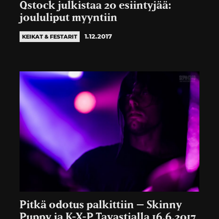
Qstock julkistaa 20 esiintyjää:
joululiput myyntiin
1.12.2017
KEIKAT & FESTARIT
Pitkä odotus palkittiin – Skinny
Puppy ja K-X-P Tavastialla 16.6.2017