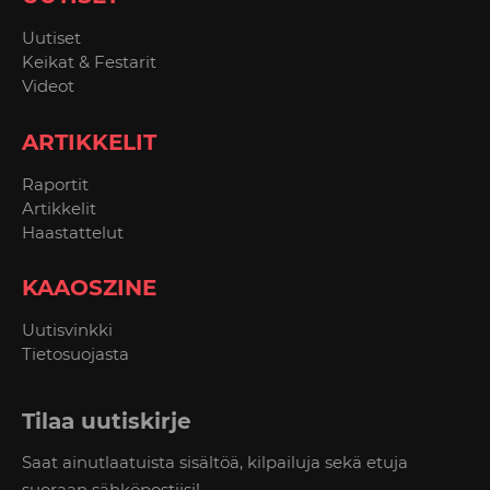
Uutiset
Keikat & Festarit
Videot
ARTIKKELIT
Raportit
Artikkelit
Haastattelut
KAAOSZINE
Uutisvinkki
Tietosuojasta
Tilaa uutiskirje
Saat ainutlaatuista sisältöä, kilpailuja sekä etuja
suoraan sähköpostiisi!