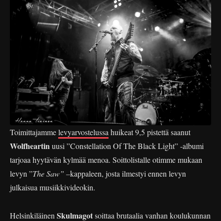
Toimittajamme
levyarvostelussa
huikeat 9,5 pistettä saanut
Wolfheartin
uusi ”Constellation Of The Black Light” -albumi
tarjoaa hyytävän kylmää menoa. Soittolistalle otimme mukaan
levyn ”
The Saw” –
kappaleen, josta ilmestyi ennen levyn
julkaisua musiikkivideokin.
Skulmagot
Helsinkiläinen
soittaa brutaalia vanhan koulukunnan