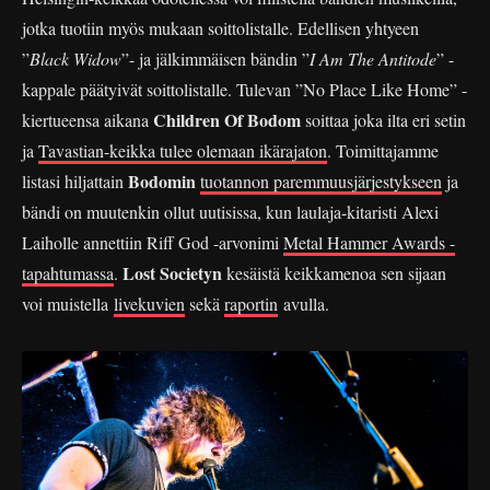
jotka tuotiin myös mukaan soittolistalle. Edellisen yhtyeen
”
Black Widow
”- ja jälkimmäisen bändin ”
I Am The Antitode
” -
kappale päätyivät soittolistalle. Tulevan ”No Place Like Home” -
Children Of Bodom
kiertueensa aikana
soittaa joka ilta eri setin
ja
Tavastian-keikka tulee olemaan ikärajaton
. Toimittajamme
Bodomin
listasi hiljattain
tuotannon paremmuusjärjestykseen
ja
bändi on muutenkin ollut uutisissa, kun laulaja-kitaristi Alexi
Laiholle annettiin Riff God -arvonimi
Metal Hammer Awards -
Lost Societyn
tapahtumassa
.
kesäistä keikkamenoa sen sijaan
voi muistella
livekuvien
sekä
raportin
avulla.