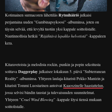
Rytmihäiriö
Kotimainen surmacoren lähettiläs
julkaisi
perjantaina uuden ”Gambinapsykoosi” -albuminsa, joten on
täysin selvää, että levyltä tuotiin yksi kappale soittolistalle.
Nautinnollisia hetkiä ”
Räjähtävä lepakko helvetistä
” -kappaleen
kera.
Kitaravetoista ja melodista rockin, punkin ja popin sekoitusta
Daggerplay
soittava
julkaisee lokakuun 5. päivä ”Subterranean
Reality” -albuminsa. Yhtyeen laulaja-kitaristi Pekko Mantzin ja
kitaristi Tommi Luostarinen antoivat
Kaaoszinelle haastattelun
,
jossa selvisi bändin taustat ja tulevaisuuden suunnitelmat.
Yhtyeen ”
Cruel Wind Blowing
” -kappale löysi tiensä mukaan
soittolistalle.