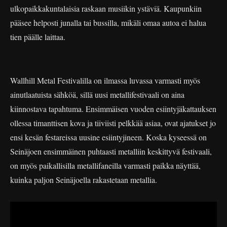
ulkopaikkakuntalaisia raskaan musiikin ystäviä. Kaupunkiin
pääsee helposti junalla tai bussilla, mikäli omaa autoa ei halua
tien päälle laittaa.
Wallhill Metal Festivalilla on ilmassa luvassa varmasti myös
ainutlaatuista sähköä, sillä uusi metallifestivaali on aina
kiinnostava tapahtuma. Ensimmäisen vuoden esiintyjäkattauksen
ollessa timanttisen kova ja tiiviisti pelkkää asiaa, ovat ajatukset jo
ensi kesän festareissa uusine esiintyjineen. Koska kyseessä on
Seinäjoen ensimmäinen puhtaasti metalliin keskittyvä festivaali,
on myös paikallisilla metallifaneilla varmasti paikka näyttää,
kuinka paljon Seinäjoella rakastetaan metallia.