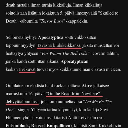
death metalia ilman turhia kikkailuja. Ilman kikkailuja
soittolistaan lisättiin lokakuun 5. päivä ilmestyvältä ”Skulled to
Death” -albumilta ”
Terror Barn
” -kappalekin.
Apocalyptica
Sellometalliyhtye
soitti viikko sitten
loppuunmyydyn
Tavastia-klubikeikkansa,
ja sitä muistellen voi
heittäytyä yhtyeen ”
For Whom The Bell Tolls”
-coverin tahtiin,
Apocalyptican
jonka bändi soitti illan aikana.
keikan
livekuvat
tuovat myös keikkatunnelman elävästi mieleen.
Afire
Oululainen melodista hard rockia soittava
julkaisee
marraskuun 16. päivä
”On the Road from Nowhere” -
debyyttialbuminsa
, jolta on kuunneltavissa ”
Let Me Be The
One
” -single. Yhtyeen tarina käynnistyi, kun laulaja Suvi
Hiltunen yhdisti voimansa kitaristi Antti Leiviskän (ex-
Poisonblack, Brüssel Kaupallinen
), kitaristi Sami Kukkohovin