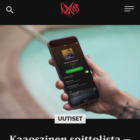
Siirry
Kaaoszine
suoraan
sisältöön
UUTISET