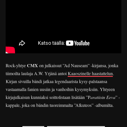
CMX
Rock-yhtye
on julkaissut ”Ad Nauseam” -kirjansa, jonka
tiimoilta laulaja A.W. Yrjänä antoi
Kaaoszinelle haastattelun
.
Kirjan sivuilla bändi jatkaa legendaarista kysy-palstaansa
vastaamalla fanien uusiin ja vanhoihin kysymyksiin. Yhtyeen
kirjajulkaisun kunniaksi soittolistaan lisätään ”P
aratiisin Eeva
” -
kappale, joka on bändin tuoreimmalta ”Alkuteos” -albumilta.