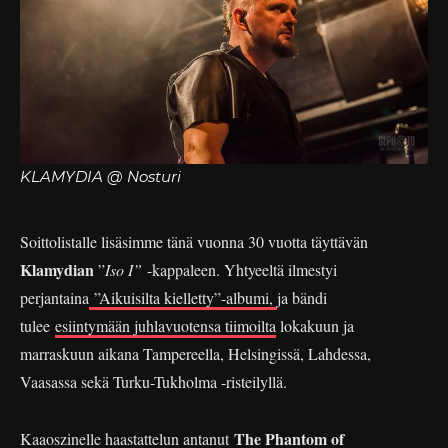
KLAMYDIA @ Nosturi
Soittolistalle lisäsimme tänä vuonna 30 vuotta täyttävän
Klamydian
”
Iso I”
-kappaleen. Yhtyeeltä ilmestyi
perjantaina
”Aikuisilta kielletty”-albumi,
ja bändi
tulee
esiintymään juhlavuotensa tiimoilta
lokakuun ja
marraskuun aikana Tampereella, Helsingissä, Lahdessa,
Vaasassa sekä Turku-Tukholma -risteilyllä.
The Phantom of
Kaaoszinelle haastattelun
antanut