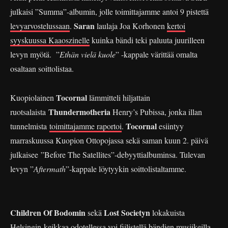
julkaisi ”Summa”-albumin, jolle toimittajamme antoi 9 pistettä
Saran
levyarvostelussaan
.
laulaja Joa Korhonen
kertoi
syyskuussa Kaaoszinelle
kuinka bändi teki paluuta juurilleen
levyn myötä. ”
Ethän vielä kuole
” -kappale värittää omalta
osaltaan soittolistaa.
Tocornal
Kuopiolainen
lämmitteli hiljattain
Thundermotheria
ruotsalaista
Henry’s Pubissa, jonka illan
Tocornal
tunnelmista
toimittajamme raportoi
.
esiintyy
marraskuussa Kuopion Ottopojassa sekä saman kuun 2. päivä
julkaisee ”Before The Satellites”-debyyttialbuminsa. Tulevan
levyn ”
Aftermath
”-kappale löytyykin soittolistaltamme.
Children Of Bodomin
Lost Societyn
sekä
lokakuista
Helsingin-keikkaa odotellessa voi fiilistellä bändien musiikeilla,