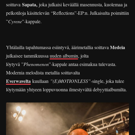
Sapata,
soittava
joka julkaisi keväällä masennusta, kuolemaa ja
pelkotiloja käsittelevän “Reflections”-EP:n. Julkaisulta poimittiin
”
Cyrene
”-kappale.
Medeia
Yhtälailla tapahtumassa esiintyvä, äärimetallia soittava
julkaisee tammikuussa
uuden albumin
, jolta
löytyvä ”
Phenomenon
”-kappale antaa esimakua tulevasta.
Modernia melodista metallia soittavalta
Everwavelta
kuullaan
”(E)MOTIONLESS”-
single, joka tulee
löytymään yhtyeen loppuvuonna ilmestyvältä debyyttialbumilta.