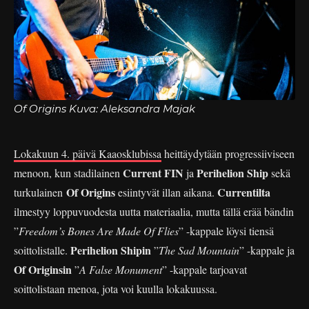
Of Origins Kuva: Aleksandra Majak
Lokakuun 4. päivä Kaaosklubissa
heittäydytään progressiiviseen
Current FIN
Perihelion Ship
menoon, kun stadilainen
ja
sekä
Of Origins
Currentilta
turkulainen
esiintyvät illan aikana.
ilmestyy loppuvuodesta uutta materiaalia, mutta tällä erää bändin
”
Freedom’s Bones Are Made Of Flies
” -kappale löysi tiensä
Perihelion Shipin
soittolistalle.
”
The Sad Mountain
” -kappale ja
Of Originsin
”
A False Monument
” -kappale tarjoavat
soittolistaan menoa, jota voi kuulla lokakuussa.