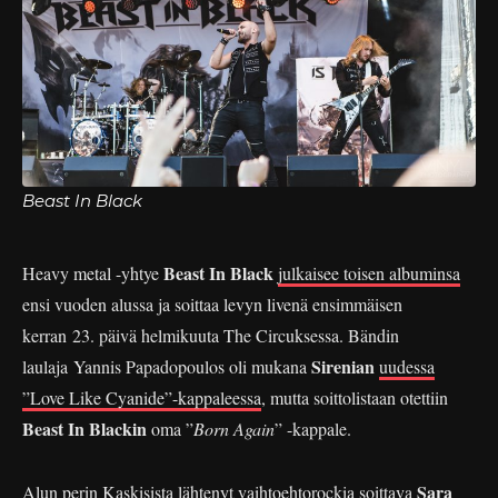
Beast In Black
Beast In Black
Heavy metal -yhtye
julkaisee toisen albuminsa
ensi vuoden alussa ja soittaa levyn livenä ensimmäisen
kerran 23. päivä helmikuuta The Circuksessa. Bändin
Sirenian
laulaja Yannis Papadopoulos oli mukana
uudessa
”Love Like Cyanide”-kappaleessa
, mutta soittolistaan otettiin
Beast In Blackin
oma ”
Born Again
” -kappale.
Sara
Alun perin Kaskisista lähtenyt vaihtoehtorockia soittava