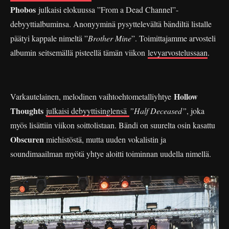
Phobos
julkaisi elokuussa ”From a Dead Channel”-
debyyttialbuminsa. Anonyyminä pysyttelevältä bändiltä listalle
päätyi kappale nimeltä ”
Brother Mine
”. Toimittajamme arvosteli
albumin seitsemällä pisteellä tämän viikon
levyarvostelussaan
.
Hollow
Varkautelainen, melodinen vaihtoehtometalliyhtye
Thoughts
julkaisi debyyttisinglensä
”Half Deceased”
, joka
myös lisättiin viikon soittolistaan. Bändi on suurelta osin kasattu
Obscuren
miehistöstä, mutta uuden vokalistin ja
soundimaailman myötä yhtye aloitti toiminnan uudella nimellä.