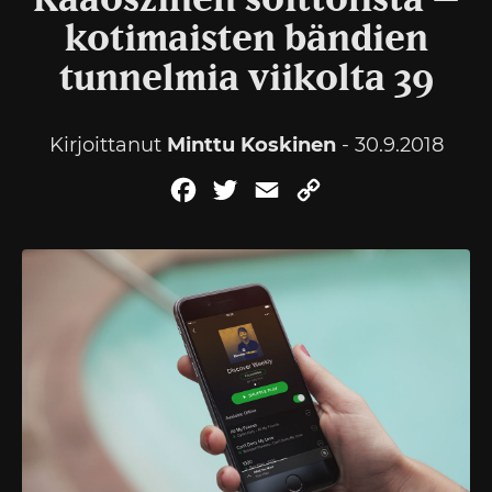
Kaaoszinen soittolista –
kotimaisten bändien
tunnelmia viikolta 39
Kirjoittanut
Minttu Koskinen
- 30.9.2018
Facebook
Twitter
Email
Copy
Link