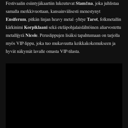
Stam1na
Festivaalin esiintyjäkaartiin lukeutuvat
, joka juhlistaa
samalla merkkivuottaan, kansainvälisesti menestynyt
Ensiferum
Tarot
, pitkän linjan heavy metal -yhtye
, folkmetallin
Korpiklaani
kärkinimi
sekä eteläpohjalaislähtöinen aliarvostettu
Nicole
metallijyrä
. Peruslippujen lisäksi tapahtumaan on tarjolla
myös VIP-lippu, joka tuo mukavuutta keikkakokemukseen ja
hyvät näkymät lavalle omasta VIP-tilasta.