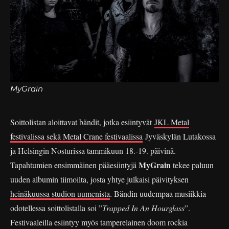
MyGrain
Soittolistan aloittavat bändit, jotka esiintyvät
JKL Metal
festivalissa sekä Metal Crane festivaalissa
Jyväskylän Lutakossa
ja Helsingin Nosturissa tammikuun 18.-19. päivinä.
MyGrain
Tapahtumien ensimmäinen pääesiintyjä
tekee paluun
uuden albumin tiimoilta, josta yhtye julkaisi päivityksen
heinäkuussa studion uumenista
. Bändin uudempaa musiikkia
odotellessa soittolistalla soi ”
Trapped In An Hourglass
”.
Festivaaleilla esiintyy myös tamperelainen doom rockia