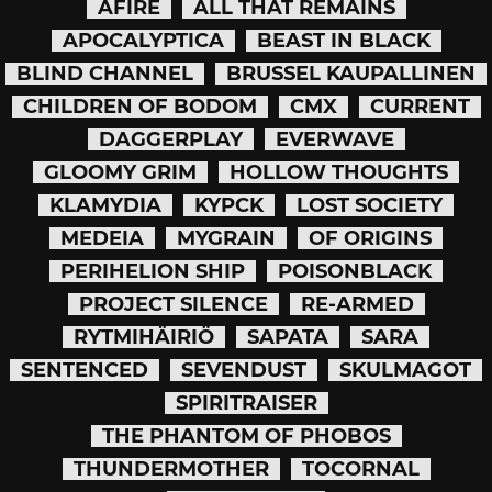
AFIRE
ALL THAT REMAINS
APOCALYPTICA
BEAST IN BLACK
BLIND CHANNEL
BRUSSEL KAUPALLINEN
CHILDREN OF BODOM
CMX
CURRENT
DAGGERPLAY
EVERWAVE
GLOOMY GRIM
HOLLOW THOUGHTS
KLAMYDIA
KYPCK
LOST SOCIETY
MEDEIA
MYGRAIN
OF ORIGINS
PERIHELION SHIP
POISONBLACK
PROJECT SILENCE
RE-ARMED
RYTMIHÄIRIÖ
SAPATA
SARA
SENTENCED
SEVENDUST
SKULMAGOT
SPIRITRAISER
THE PHANTOM OF PHOBOS
THUNDERMOTHER
TOCORNAL