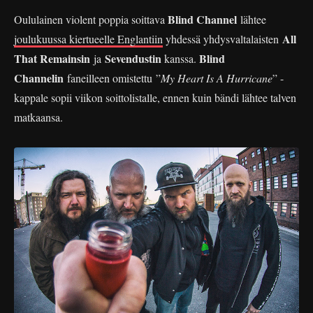
Blind Channel
Oululainen violent poppia soittava
lähtee
All
joulukuussa kiertueelle Englantiin
yhdessä yhdysvaltalaisten
That Remainsin
Sevendustin
Blind
ja
kanssa.
Channelin
faneilleen omistettu ”
My Heart Is A Hurricane
” -
kappale sopii viikon soittolistalle, ennen kuin bändi lähtee talven
matkaansa.