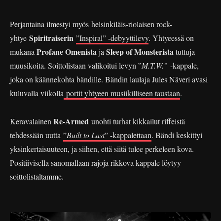
Perjantaina ilmestyi myös helsinkiläis-riolaisen rock-
Spiritraiserin
yhtye
”Inspiral” -debyyttilevy
. Yhtyeessä on
Profane Omenista
Sleep of Monsterista
mukana
ja
tuttuja
muusikoita. Soittolistaan valikoitui levyn ”
M.T.W.”
-kappale,
joka on käännekohta bändille. Bändin laulaja Jules Näveri avasi
kuluvalla viikolla
portit yhtyeen musiikilliseen taustaan
.
Re-Armed
Keravalainen
unohti turhat kikkailut riffeistä
tehdessään uutta
”
Built to Last
” -kappalettaan
. Bändi keskittyi
yksinkertaisuuteen, ja siihen, että siitä tulee perkeleen kova.
Positiivisella sanomallaan rajoja rikkova kappale löytyy
soittolistaltamme.