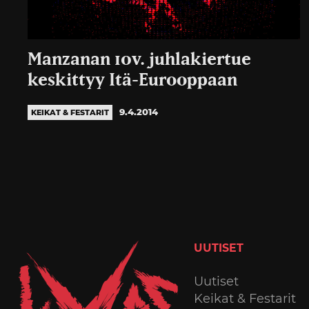
Manzanan 10v. juhlakiertue
keskittyy Itä-Eurooppaan
9.4.2014
KEIKAT & FESTARIT
UUTISET
Uutiset
Keikat & Festarit