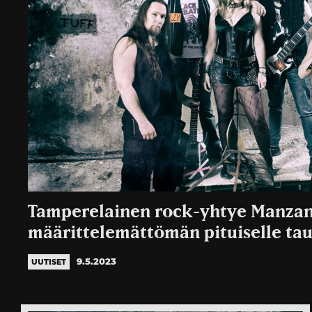
Tamperelainen rock-yhtye Manzan
määrittelemättömän pituiselle tau
9.5.2023
UUTISET