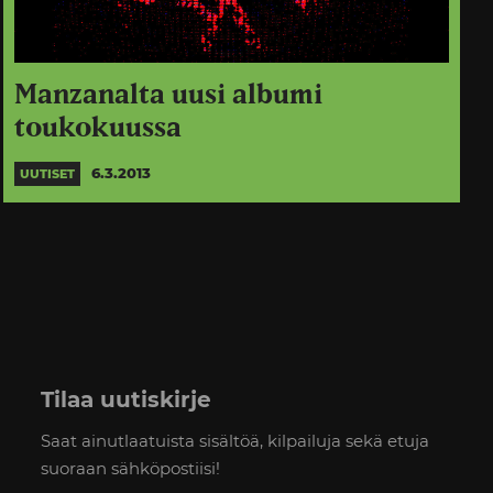
Manzanalta uusi albumi
toukokuussa
6.3.2013
UUTISET
Tilaa uutiskirje
Saat ainutlaatuista sisältöä, kilpailuja sekä etuja
suoraan sähköpostiisi!