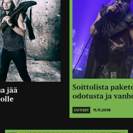
Soittolista paket
a jää
odotusta ja vanho
olle
11.11.2018
UUTISET