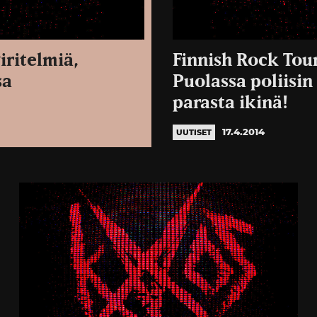
iritelmiä,
Finnish Rock Tour
sa
Puolassa poliisin
parasta ikinä!
17.4.2014
UUTISET