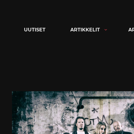
Siirry
suoraan
sisältöön
UUTISET
ARTIKKELIT
A