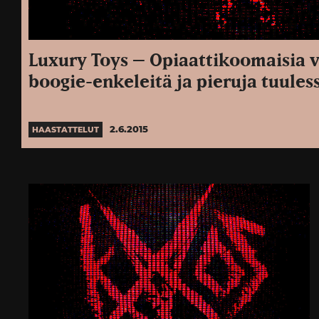
Luxury Toys – Opiaattikoomaisia v
boogie-enkeleitä ja pieruja tuules
2.6.2015
HAASTATTELUT