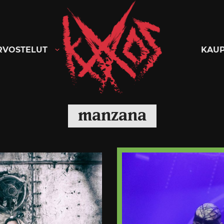
Kaaoszine
RVOSTELUT
KAU
manzana