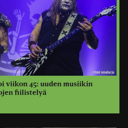
oi viikon 45: uuden musiikin
jen fiilistelyä