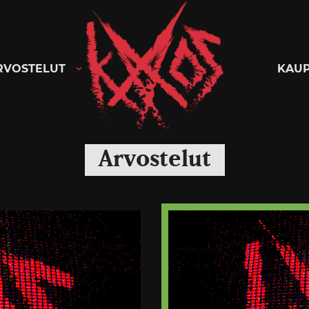
Kaaoszine
RVOSTELUT
KAU
Arvostelut