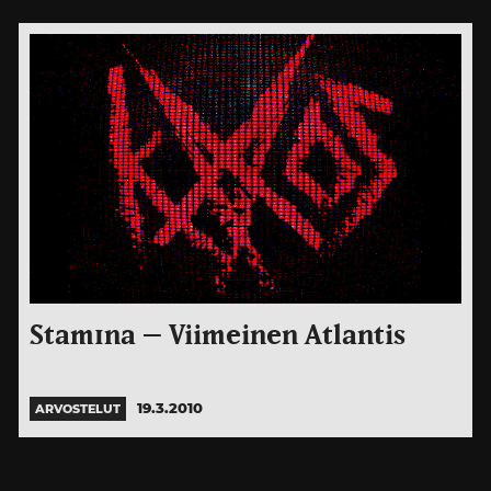
Stam1na – Viimeinen Atlantis
19.3.2010
ARVOSTELUT