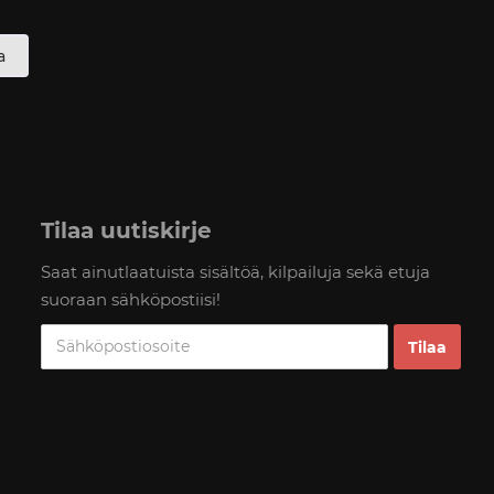
a
Tilaa uutiskirje
Saat ainutlaatuista sisältöä, kilpailuja sekä etuja
suoraan sähköpostiisi!