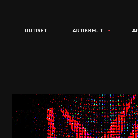
Siirry
suoraan
sisältöön
UUTISET
ARTIKKELIT
A