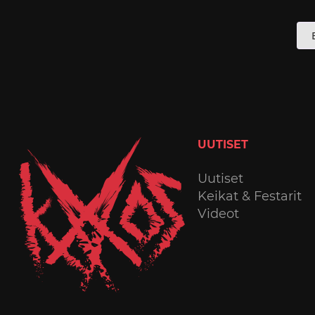
A
s
UUTISET
Uutiset
Keikat & Festarit
Videot