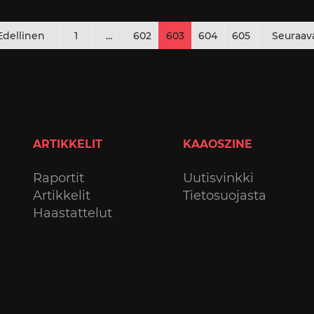
rtikkelien
Edellinen
1
…
602
603
604
605
Seuraav
ivutus
ARTIKKELIT
KAAOSZINE
Raportit
Uutisvinkki
Artikkelit
Tietosuojasta
Haastattelut